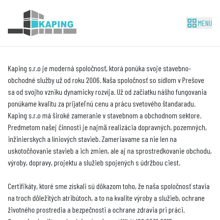
MENU
Kaping s.r.o je moderná spoločnosť, ktorá ponúka svoje stavebno-
obchodné služby už od roku 2006. Naša spoločnosť so sídlom v Prešove
sa od svojho vzniku dynamicky rozvíja. Už od začiatku nášho fungovania
ponúkame kvalitu za prijateľnú cenu a prácu svetového štandaradu.
Kaping s.r.o má široké zameranie v stavebnom a obchodnom sektore.
Predmetom našej činnosti je najmä realizácia dopravných, pozemných,
inžinierskych a líniových stavieb. Zameriavame sa nie len na
uskotočňovanie stavieb a ich zmien, ale aj na sprostredkovanie obchodu,
výroby, dopravy, projektu a služieb spojených s údržbou ciest.
Certifikáty, ktoré sme získali sú dôkazom toho, že naša spoločnosť stavia
na troch dôležitých atribútoch, a to na kvalite výroby a služieb, ochrane
životného prostredia a bezpečnosti a ochrane zdravia pri práci.