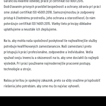
Garanciou kvalitne odvedej práce je certifikát ISO 9001:2015.
Dodržiavaním prísnych pravidiel bezpečnosti a ochrany zdravia pri práci
sme získali certifikát ISO 45001:2018. Samozrejmosťou je zodpovený
prístup k životnému prostrediu, jeho ochrana a starostlivosť, čo nám
potvrdzuje certifikát ISO 14001:2015. Všetky tieto princípy dôkladne
uplatňujeme a neustále ich zlepšujeme.
Na to, aby mohla naša spoločnosť poskytovať tie najkvalitnejšie služby
potrebuje kvalifikovaných zamestanancov. Naši zamestanci preto
pristupujú k práci profesionálne, zodpovedne a individuálne. Vedia
využvať svoju invenciu a skúsenosti na to, aby sme dosiahli čo najlepší
výsledok. Pri práci používame najmodernejšie pracovné postupy,
technológie a stroje.
Našou prioritou je spokojný zákazník, preto sa vždy snažíme prispôsobiť
riešenia jeho potrebám, aby sme mu čo najviac vyhoveli.